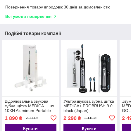
Повернення товару впродовж 30 днів за домовленістю
Всі умови повернення
Подібні товари компанії
Відбілювальна звукова
Ультразвукова зубна щітка
Звук
зубна щітка MEDICA+ Lux
MEDICA+ PROBRUSH 9.0
MEDI
10ХN Aluminum Portable
black (Japan)
GOLD
Silver (Japan)
1 890
2 290
2 4
₴
₴
2 900 ₴
3 110 ₴
Купити
Купити