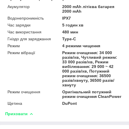
Акумулятор
2000 mAh літієва батарея
2000 mAh
Водонепроникність
IPX7
Час зарядки
5 годин хв
Час використання
480 мин
Гніздо для заряджання
Type-C
Режим
4 режими чищення
Режим вібрації
Режим очищення: 34 000
разів/хв, Чутливий режим:
33 000 разів/хв, Режим
вибілювання: 29 000 ~ 42
000 разів/хв, Потужний
режим очищення: 36500
разів/хвнуту, 36500 разів/
хвнуту
Режим очищення
Оригінальний потужний
режим очищення CleanPower
Щетина
DuPont
Приховати