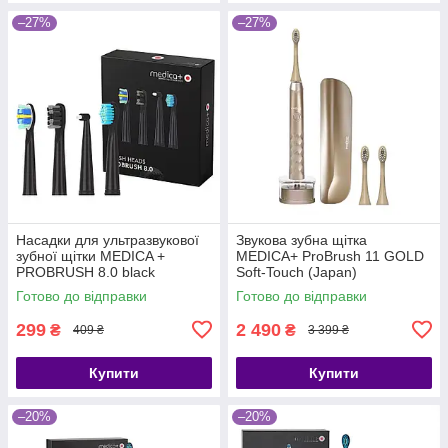
–27%
–27%
Насадки для ультразвукової
Звукова зубна щітка
зубної щітки MEDICA +
MEDICA+ ProBrush 11 GOLD
PROBRUSH 8.0 black
Soft-Touch (Japan)
Готово до відправки
Готово до відправки
299
2 490
₴
₴
409 ₴
3 399 ₴
Купити
Купити
–20%
–20%