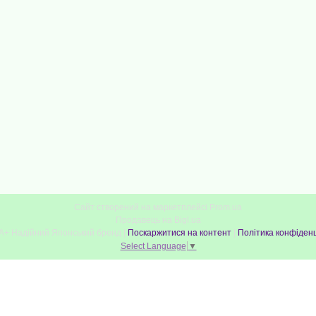
Сайт створений на маркетплейсі
Prom.ua
Продавець на Bigl.ua
MEDICA+ Надійний Японський бренд |
Поскаржитися на контент
|
Політика конфіденц
Select Language
▼