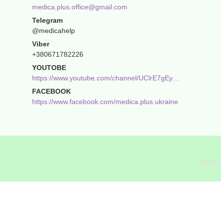
medica.plus.office@gmail.com
@medicahelp
+380671782226
YOUTOBE
https://www.youtube.com/channel/UClrE7gEyh1kH_fOBg86JU-g
FACEBOOK
https://www.facebook.com/medica.plus.ukraine