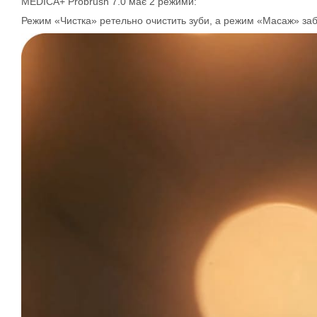
MEDICA+ Probrush 7.0 має 2 режими:
Режим «Чистка» ретельно очистить зуби, а режим «Масаж» заб