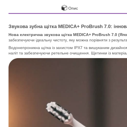
Опис
Звукова зубна щітка MEDICA+ ProBrush 7.0: інн
Нова електрична звукова щітка MEDICA+ ProBrush 7.0 (Япо
забезпечуючи ідеальну чистоту, яку можна порівняти з резуль
Водонепроникна щітка із захистом IPX7 та вишуканим дизайно
наліт та забезпечуючи ретельне очищення. Щетинки із матеріал