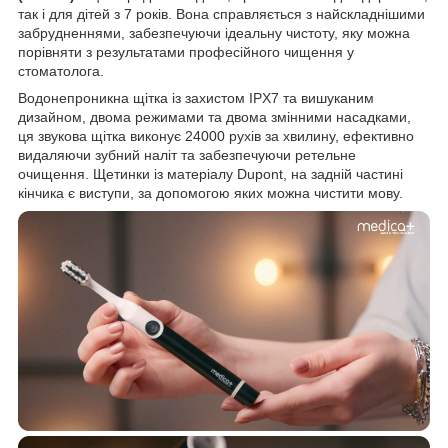
так і для дітей з 7 років. Вона справляється з найскладнішими
забрудненнями, забезпечуючи ідеальну чистоту, яку можна
порівняти з результатами професійного чищення у
стоматолога.
Водонепроникна щітка із захистом IPX7 та вишуканим
дизайном, двома режимами та двома змінними насадками,
ця звукова щітка виконує 24000 рухів за хвилину, ефективно
видаляючи зубний наліт та забезпечуючи ретельне
очищення. Щетинки із матеріалу Dupont, на задній частині
кінчика є виступи, за допомогою яких можна чистити мову.