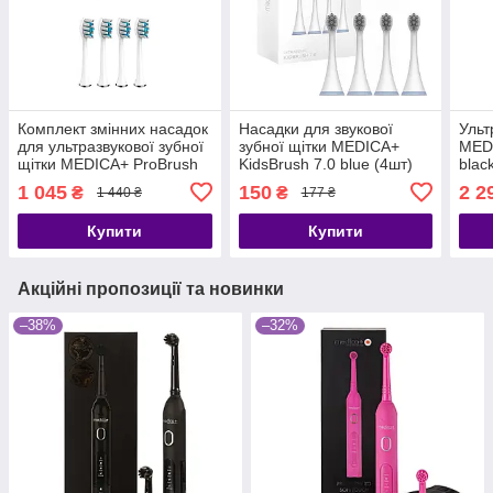
Комплект змінних насадок
Насадки для звукової
Ульт
для ультразвукової зубної
зубної щітки MEDICA+
MED
щітки MEDICA+ ProBrush
KidsBrush 7.0 blue (4шт)
blac
9.0 White (8 шт.)
(Japan)
1 045
150
2 2
₴
₴
1 440 ₴
177 ₴
Купити
Купити
Акційні пропозиції та новинки
–38%
–32%