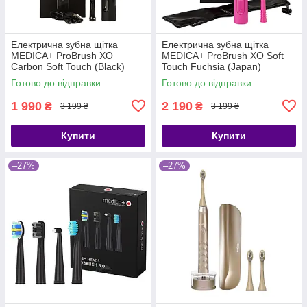
Електрична зубна щітка
Електрична зубна щітка
MEDICA+ ProBrush XO
MEDICA+ ProBrush XO Soft
Сarbon Soft Touch (Black)
Touch Fuchsia (Japan)
(Japan)
Готово до відправки
Готово до відправки
1 990
2 190
₴
₴
3 199 ₴
3 199 ₴
Купити
Купити
–27%
–27%