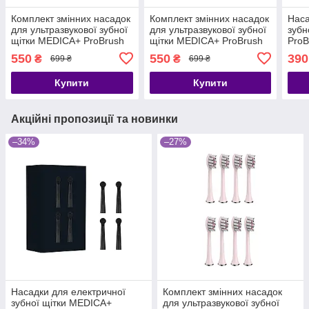
Комплект змінних насадок
Комплект змінних насадок
Наса
для ультразвукової зубної
для ультразвукової зубної
зубн
щітки MEDICA+ ProBrush
щітки MEDICA+ ProBrush
ProB
9.0 Black (4 шт.)
9.0 White (4 шт.)
550
550
390
₴
₴
699 ₴
699 ₴
Купити
Купити
Акційні пропозиції та новинки
–34%
–27%
Насадки для електричної
Комплект змінних насадок
зубної щітки MEDICA+
для ультразвукової зубної