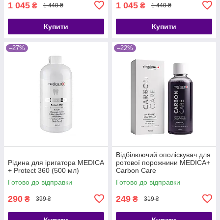
1 045
1 045
₴
₴
1 440 ₴
1 440 ₴
Купити
Купити
–27%
–22%
Відбілюючий ополіскувач для
Рідина для іригатора MEDICA
ротової порожнини MEDICA+
+ Protect 360 (500 мл)
Carbon Carе
Готово до відправки
Готово до відправки
290
249
₴
₴
399 ₴
319 ₴
Купити
Купити