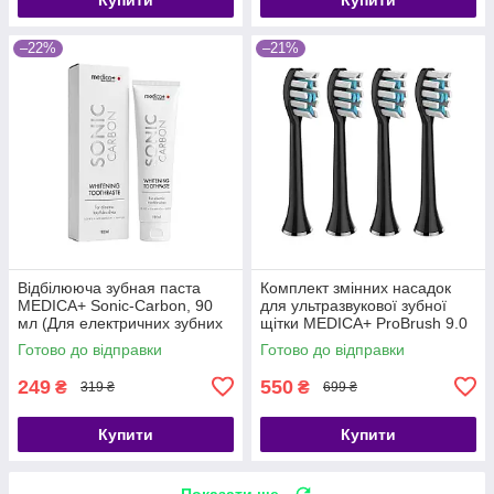
–22%
–21%
Відбілююча зубная паста
Комплект змінних насадок
MEDICA+ Sonic-Carbon, 90
для ультразвукової зубної
мл (Для електричних зубних
щітки MEDICA+ ProBrush 9.0
щіток)
Black (4 шт.)
Готово до відправки
Готово до відправки
249
550
₴
₴
319 ₴
699 ₴
Купити
Купити
Показати ще