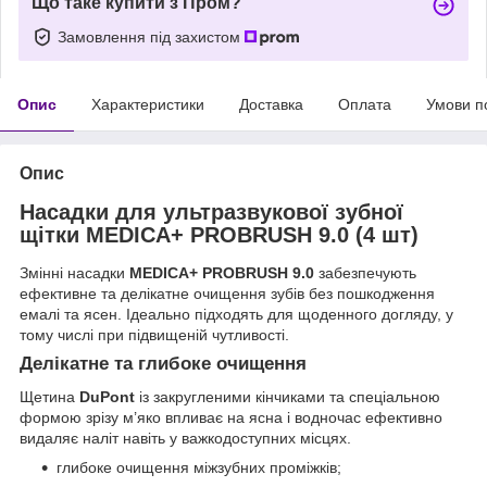
Що таке купити з Пром?
Замовлення під захистом
Опис
Характеристики
Доставка
Оплата
Умови п
Опис
Насадки для ультразвукової зубної
щітки MEDICA+ PROBRUSH 9.0 (4 шт)
Змінні насадки
MEDICA+ PROBRUSH 9.0
забезпечують
ефективне та делікатне очищення зубів без пошкодження
емалі та ясен. Ідеально підходять для щоденного догляду, у
тому числі при підвищеній чутливості.
Делікатне та глибоке очищення
Щетина
DuPont
із закругленими кінчиками та спеціальною
формою зрізу м’яко впливає на ясна і водночас ефективно
видаляє наліт навіть у важкодоступних місцях.
глибоке очищення міжзубних проміжків;