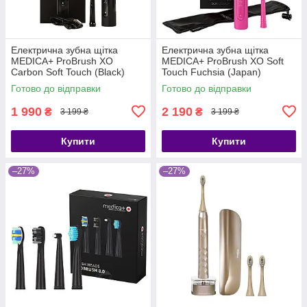
Електрична зубна щітка
Електрична зубна щітка
MEDICA+ ProBrush XO
MEDICA+ ProBrush XO Soft
Сarbon Soft Touch (Black)
Touch Fuchsia (Japan)
(Japan)
Готово до відправки
Готово до відправки
1 990
2 190
₴
₴
3 199 ₴
3 199 ₴
Купити
Купити
–27%
–27%