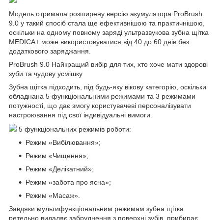
Модель отримала розширену версію акумулятора ProBrush
9.0 у такий спосіб стала ще ефективнішою та практичнішою,
оскільки на одному повному заряді ультразвукова зубна щітка
MEDICA+ може використовуватися від 40 до 60 днів без
додаткового заряджання.
ProBrush 9.0 Найкращий вибір для тих, хто хоче мати здорові
зуби та чудову усмішку
Зубна щітка підходить, під будь-яку вікову категорію, оскільки
обладнана 5 функціональними режимами та 3 режимами
потужності, що дає змогу користувачеві персоналізувати
настроювання під свої індивідуальні вимоги.
5 функціональних режимів роботи:
Режим «Вибілювання»;
Режим «Чищення»;
Режим «Делікатний»;
Режим «забота про ясна»;
Режим «Масаж».
Завдяки мультифункціональним режимам зубна щітка
ретельно видаляє забруднення з поверхні зубів, прибирає