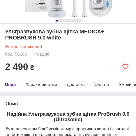
Ультразвукова зубна щітка MEDICA+
PROBRUSH 9.0 white
Немає в наявності
Код: 50106
Роздріб
2 490
₴
Опис
Характеристики
Доставка
Оплата
Умови п
Опис
Надійна Ультразвукова зубна щітка ProBrush 9.0
(Ultrasonic)
Бути власником білої усмішки мріє практично кожен і сьогодні
втілити мрію в реальність допомагають сучасні японські