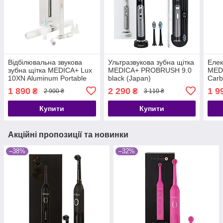
Відбілювальна звукова
Ультразвукова зубна щітка
Елек
зубна щітка MEDICA+ Lux
MEDICA+ PROBRUSH 9.0
MED
10ХN Aluminum Portable
black (Japan)
Сarb
Silver (Japan)
(Jap
1 890
2 290
1 9
₴
₴
2 900 ₴
3 110 ₴
Купити
Купити
Акційні пропозиції та новинки
–38%
–32%