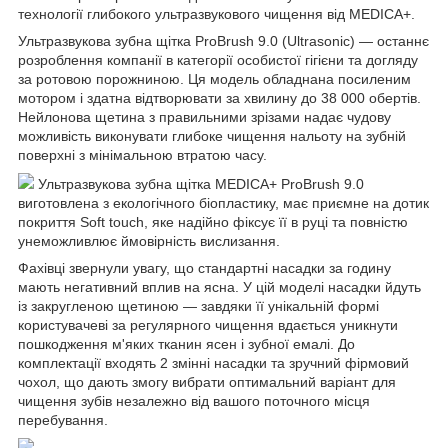
технології глибокого ультразвукового чищення від MEDICA+.
Ультразвукова зубна щітка ProBrush 9.0 (Ultrasonic) — останнє
розроблення компанії в категорії особистої гігієни та догляду
за ротовою порожниною. Ця модель обладнана посиленим
мотором і здатна відтворювати за хвилину до 38 000 обертів.
Нейлонова щетина з правильними зрізами надає чудову
можливість виконувати глибоке чищення нальоту на зубній
поверхні з мінімальною втратою часу.
Ультразвукова зубна щітка MEDICA+ ProBrush 9.0
виготовлена з екологічного біопластику, має приємне на дотик
покриття Soft touch, яке надійно фіксує її в руці та повністю
унеможливлює ймовірність вислизання.
Фахівці звернули увагу, що стандартні насадки за годину
мають негативний вплив на ясна. У цій моделі насадки йдуть
із закругленою щетиною — завдяки її унікальній формі
користувачеві за регулярного чищення вдається уникнути
пошкодження м'яких тканин ясен і зубної емалі. До
комплектації входять 2 змінні насадки та зручний фірмовий
чохол, що дають змогу вибрати оптимальний варіант для
чищення зубів незалежно від вашого поточного місця
перебування.