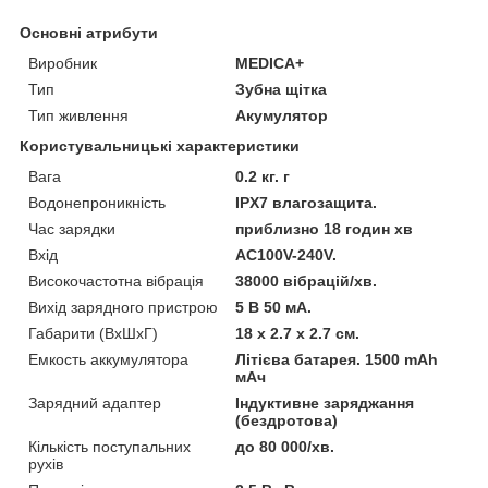
Основні атрибути
Виробник
MEDICA+
Тип
Зубна щітка
Тип живлення
Акумулятор
Користувальницькі характеристики
Вага
0.2 кг. г
Водонепроникність
IPX7 влагозащита.
Час зарядки
приблизно 18 годин хв
Вхід
AC100V-240V.
Високочастотна вібрація
38000 вібрацій/хв.
Вихід зарядного пристрою
5 В 50 мА.
Габарити (ВхШхГ)
18 х 2.7 х 2.7 см.
Емкость аккумулятора
Літієва батарея. 1500 mAh
мАч
Зарядний адаптер
Індуктивне заряджання
(бездротова)
Кількість поступальних
до 80 000/хв.
рухів