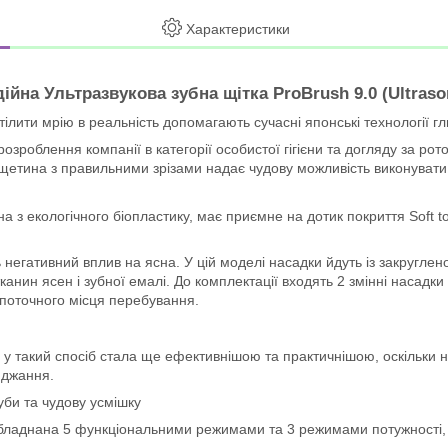
Характеристики
ійна Ультразвукова зубна щітка ProBrush 9.0 (Ultraso
втілити мрію в реальність допомагають сучасні японські технології 
є розроблення компанії в категорії особистої гігієни та догляду з
 щетина з правильними зрізами надає чудову можливість виконувати
 з екологічного біопластику, має приємне на дотик покриття Soft to
 негативний вплив на ясна. У цій моделі насадки йдуть із закругле
нин ясен і зубної емалі. До комплектації входять 2 змінні насадк
 поточного місця перебування.
у такий спосіб стала ще ефективнішою та практичнішою, оскільки 
яджання.
уби та чудову усмішку
ки обладнана 5 функціональними режимами та 3 режимами потужності