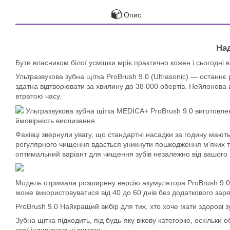
Опис
Над
Бути власником білої усмішки мріє практично кожен і сьогодні 
Ультразвукова зубна щітка ProBrush 9.0 (Ultrasonic) — останн
здатна відтворювати за хвилину до 38 000 обертів. Нейлонова
втратою часу.
Ультразвукова зубна щітка MEDICA+ ProBrush 9.0 виготовлена
ймовірність вислизання.
Фахівці звернули увагу, що стандартні насадки за годину мають
регулярного чищення вдається уникнути пошкодження м'яких тка
оптимальний варіант для чищення зубів незалежно від вашого
Модель отримала розширену версію акумулятора ProBrush 9.0 
може використовуватися від 40 до 60 днів без додаткового зар
ProBrush 9.0 Найкращий вибір для тих, хто хоче мати здорові з
Зубна щітка підходить, під будь-яку вікову категорію, оскіль