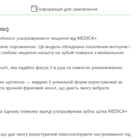
Інформація для замовлення
nic)
глибокого ультразвукового чищення від MEDICA+.
а ротовою порожниною. Ця модель обладнана посиленим мотором і
 глибоке чищення нальоту на зубній поверхні з мінімальною
uch, яке надійно фіксує її в руці та повністю унеможливлює
ною щетиною — завдяки її унікальній формі користувачеві за
и та зручний фірмовий чохол, що дають змогу вибрати
на одному повному заряді ультразвукова зубна щітка MEDICA+
, що дає змогу користувачеві персоналізувати настроювання під